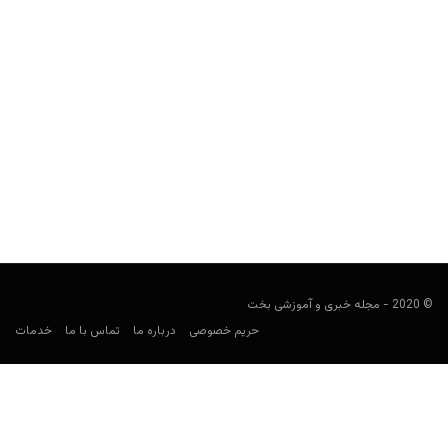
تئوری زیگ زاگ (Zig-Zag Theory) چگونه بر شرط بندی‌های
ورزشی تأثیر می گذارد؟
user0021
آوریل 27, 2022
تئوری زیگزاگ از شرط ‌بندی بر روی تیمی که به تازگی بازی قبلی خود را
باخته است، حمایت می‌کند...
© 2020 - مجله خبری و آموزشی بخت
حریم خصوصی
درباره ما
تماس با ما
خدمات