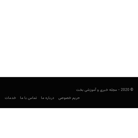
راهنمای پیش بینی لیگ آذربایجان
فوتبالی
ژانویه 9, 2021
راهنمای لیگ آذربایجان، نگاهی به لیگ این کشور و آمار تیم‌هایی مثل
قره باغ، سومقاییت، صباح و نفتچی باکو...
© 2020 - مجله خبری و آموزشی بخت
حریم خصوصی
درباره ما
تماس با ما
خدمات