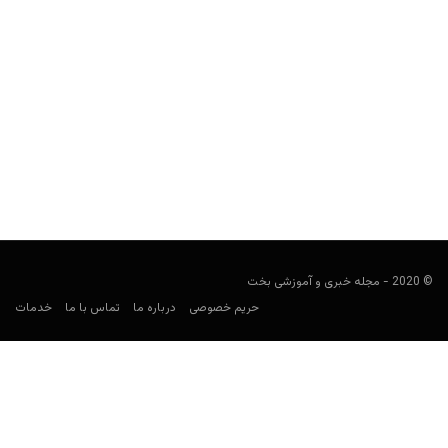
راهنمای پیش بینی لیگ برتر اوکراین
فوتبالی
ژانویه 2, 2021
راهنمای لیگ اوکراین برای شرط بندی فوتبال، می‌تواند شما را در بستن
روی تیم هایی مثل شاختار دونتسک، دیناموکیف...
© 2020 - مجله خبری و آموزشی بخت
حریم خصوصی
درباره ما
تماس با ما
خدمات