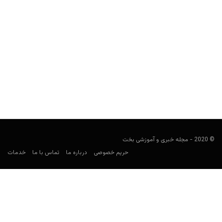
راهنمای پیش بینی لیگ هند
فوتبالی
ژانویه 15, 2021
راهنمای لیگ هند، به بررسی سوپرلیگ این کشور و تیم‌های مشهوری
مثل اتلتیکو کلکته، حیدرآباد، جمشیدپور و گوا برای...
© 2020 - مجله خبری و آموزشی بخت
حریم خصوصی
درباره ما
تماس با ما
خدمات