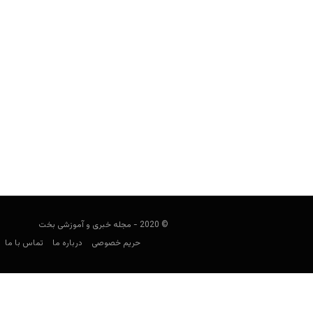
آلمان در جام جهانی ۶
شرط‌بندی
کارشناس فوتبال
می 24, 2026
ترکیب، بازیکنان کلیدی، ضر
© 2020 - مجله خبری و آموزشی بخت
حریم خصوصی
درباره ما
تماس با ما