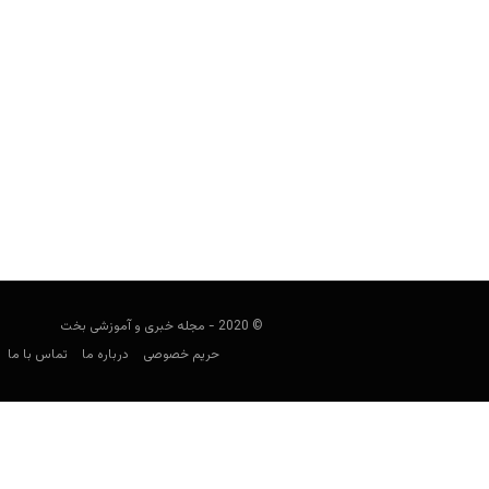
مافیا در شرطبندی: بدنام‌ترین مافیا‌های 
user0021
دسامبر 12, 2021
شرطبندی و قمار همیشه صنعت 
مشهورترین‌های مافیاهای جهان در
© 2020 - مجله خبری و آموزشی بخت
حریم خصوصی
درباره ما
تماس با ما