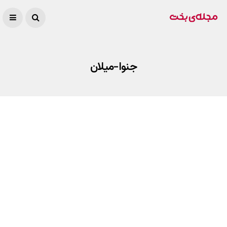
جنوا-میلان