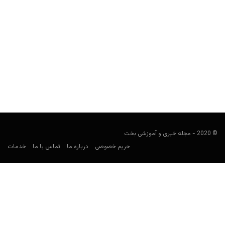
10 پوکرباز ایرانی برتر چه کسانی هستند؟
مجید جان‌ملکی
سپتامبر 4, 2019
مسابقات پوکر به صورت رسمی در ایران برگزار نمی‌شود اما نفراتی در
لیست ذیل به چشم می‌خورند که در...
© 2020 - مجله خبری و آموزشی بخت
حریم خصوصی
درباره ما
تماس با ما
خدمات