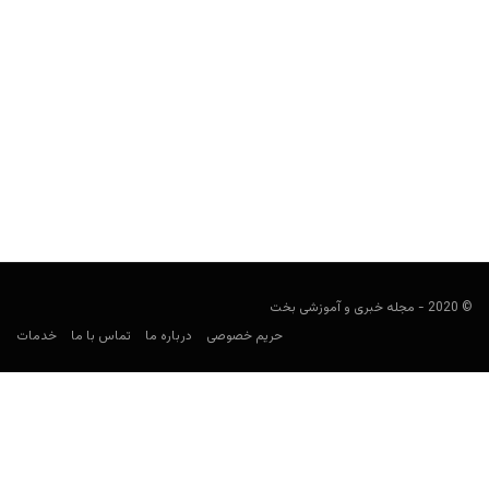
بیوگرافی کامل ویکتوریا بکهام؛ از Spice Girls تا امپراتوری مد
کارشناس فوتبال
دسامبر 28, 2025
بیوگرافی کامل ویکتوریا بکهام؛ از شهرت جهانی با Spice Girls تا
تبدیل‌شدن به طراح و کارآفرین موفق در صنعت...
© 2020 - مجله خبری و آموزشی بخت
حریم خصوصی
درباره ما
تماس با ما
خدمات