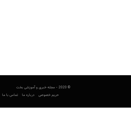
بررسی بازی Lair Of The Clockwork God (دانلود بازی)
مجید جان‌ملکی
مارس 19, 2020
با بازی نسبتا ساده و طنزی روبرو هستی
© 2020 - مجله خبری و آموزشی بخت
حریم خصوصی
درباره ما
تماس با ما