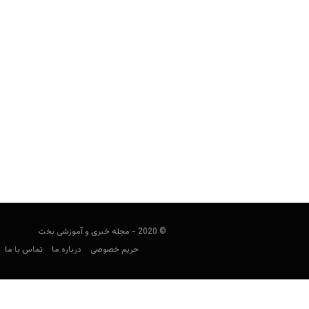
10 حقیقت جالب در مورد کازینوهای بومیان آمریکا
مجید جان‌ملکی
سپتامبر 20, 2019
بومیان آمریکا را به کلاه‌های پر، اسم‌های
می
© 2020 - مجله خبری و آموزشی بخت
حریم خصوصی
درباره ما
تماس با ما