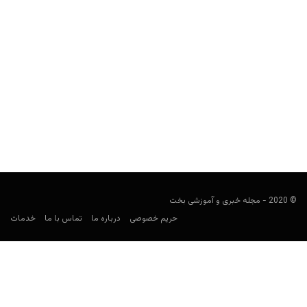
دوین وید از نقش مهم پوکر در بسکتبال آمریکا پرده برداشت
مجید جان‌ملکی
مارس 12, 2020
وید که یک دوره با شکیل اونیل و یک دوره با لبران جیمز به قهرمانی
NBA با تیم میامی...
© 2020 - مجله خبری و آموزشی بخت
حریم خصوصی
درباره ما
تماس با ما
خدمات