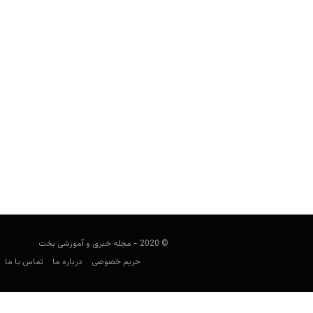
زوج های پوکرباز؛ 11 زن و شوهر جالب
مجید جان‌ملکی
سپتامبر 14, 2019
معروف است که اگر یک بازیکن پوکر م
پوکرباز
© 2020 - مجله خبری و آموزشی بخت
حریم خصوصی
درباره ما
تماس با ما