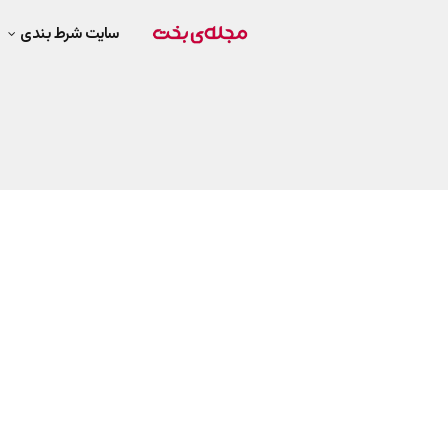
سایت شرط بندی
پیش بینی بازی «استقلال – ذوب آهن»
سپیده پیشرو
سپتامبر 26, 2019
پاسخ امیر تتلو به سوال وحید علوی درمور