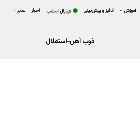
آموزش
آنالیز و پیش‌بینی
اخبار
سایر
فوتبال امشب
ذوب آهن-استقلال
 توسط امیر تتلو
د برنده بازی استقلال و ذوب آهن