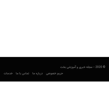
بین اسپورت (beIN Sports) غول شبکه‌های تلویزیونی ورزشی
user41
نوامبر 21, 2022
بین اسپورت (به انگلیسی: beIN Sports) شبکه تلویزیونی قطری است
که تحت مالکیت گروه رسانه ای بین مدیریت می‌شود....
© 2020 - مجله خبری و آموزشی بخت
حریم خصوصی
درباره ما
تماس با ما
خدمات