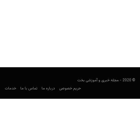
پیش بینی فوتبال؛‌ رم و لاتزیو
فوتبالی
ژانویه 26, 2020
یکی از مهم‌ترین بازی های امروز اروپا، دربی شهر رم بین دو تیم رم و
لاتزیو است که حساسیت...
© 2020 - مجله خبری و آموزشی بخت
حریم خصوصی
درباره ما
تماس با ما
خدمات