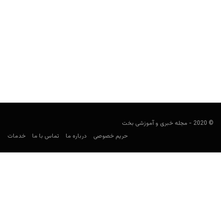
ایدا سامرز (Ida Summers)؛ روباه زیبای لاس وگاس
هومن محسنی
مارس 17, 2020
احتمالا اگر بشنوید که یک زن، در کلاهبرداری شرط بندی دخیل بوده
است تعجب کنید، اما اغلب برای حواس...
© 2020 - مجله خبری و آموزشی بخت
حریم خصوصی
درباره ما
تماس با ما
خدمات