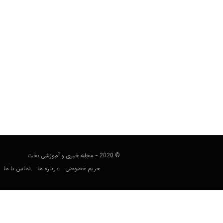
سایت شرط بندی خارجی رویال پاندا (Royal Panda)
هومن محسنی
آوریل 1, 2020
© 2020 - مجله خبری و آموزشی بخت
حریم خصوصی
درباره ما
تماس با ما