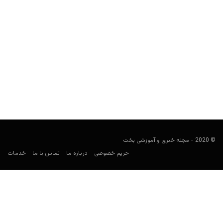
راهنمای پیش بینی زنیت سن پترزبورگ
فوتبالی
ژانویه 31, 2021
راهنمای پیش بینی زنیت سن پترزبورگ، نگاهی کلی به تاریخچه، نتایج و
افتخارات این تیم در لیگ روسیه و...
© 2020 - مجله خبری و آموزشی بخت
حریم خصوصی
درباره ما
تماس با ما
خدمات