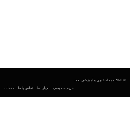
بازی زولا چیست؟
سپیده پیشرو
سپتامبر 11, 2019
زولا یک بازی تیراندازی اول شخص آنلاین چند نفره (MMOFPS) است
که توسط استدیوی MadByte در سال 2016 توسعه...
© 2020 - مجله خبری و آموزشی بخت
حریم خصوصی
درباره ما
تماس با ما
خدمات