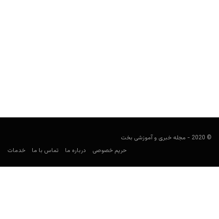
سایت شرط بندی اسپرت بت اکوادور (Sportbet.ec)
کارشناس فوتبال
ژانویه 29, 2022
سایت شرط بندی اسپرت بت اکوادور، یک سایت شرط بندی خارجی
است که برای پیش بینی ورزشی از جمله...
© 2020 - مجله خبری و آموزشی بخت
حریم خصوصی
درباره ما
تماس با ما
خدمات