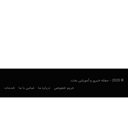
سایت شرط بندی خارجی مسترپلی (Mrplay)
هومن محسنی
ژانویه 8, 2021
مسترپلی (به انگلیسی: Mrplay) سایت شرط بندی خارجی و فعال در
بریتانیا است که هم کازینو آنلاین و هم...
© 2020 - مجله خبری و آموزشی بخت
حریم خصوصی
درباره ما
تماس با ما
خدمات