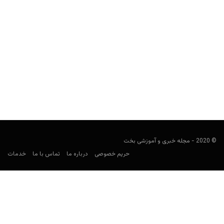
سایت شرط بندی رمزارز ایاس رویاله (EOS Royale)
کارشناس فوتبال
آگوست 18, 2021
سایت شرط بندی ایاس رویاله، یک سایت شرط بندی رمزارز است که به
صورت اختصاصی بازی رولت را به...
© 2020 - مجله خبری و آموزشی بخت
حریم خصوصی
درباره ما
تماس با ما
خدمات