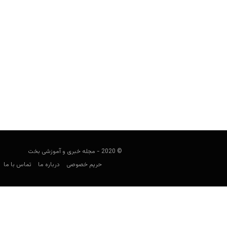
سایت شرط بندی خارجی بت الیمپ (Betolimp)
هومن محسنی
آوریل 13, 2020
شرط بندی محبوب
© 2020 - مجله خبری و آموزشی بخت
حریم خصوصی
درباره ما
تماس با ما