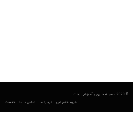
سایت شرط بندی خارجی بت استارز (Betstars)
هومن محسنی
آوریل 18, 2021
سایت شرط بندی بت استارز (به انگلیسی: Betstars) یکی از سایت‌های
شرط بندی خارجی است که زیر نظر گروه...
© 2020 - مجله خبری و آموزشی بخت
حریم خصوصی
درباره ما
تماس با ما
خدمات