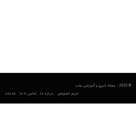
سایت شرط بندی خارجی تونی بت (TonyBet)
هومن محسنی
آوریل 17, 2021
تونی بت (به انگلیسی: TonyBet) یکی از سایت‌های معروف شرط بندی
است که از سال 2003 فعالیت خود را...
© 2020 - مجله خبری و آموزشی بخت
حریم خصوصی
درباره ما
تماس با ما
خدمات