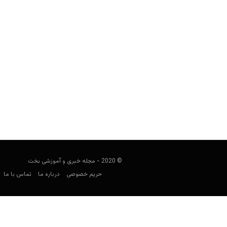
سایت شرط ب
45 مظنون تعطیل شد
مجید جان‌ملکی
سپتامبر 24, 2019
به راه انداختن ساز و کار شرط بندی غی
© 2020 - مجله خبری و آموزشی بخت
حریم خصوصی
درباره ما
تماس با ما