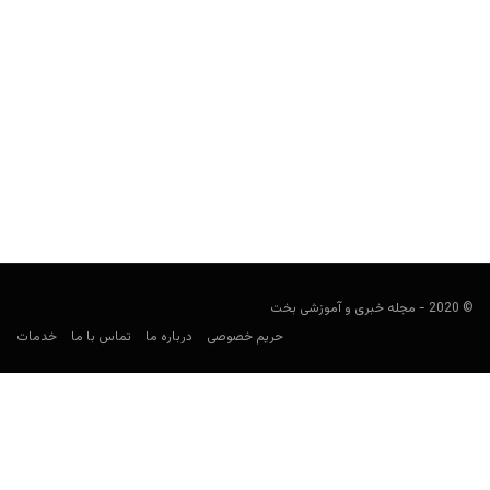
سایت شرط بندی خارجی نئوبت (Neo)
هومن محسنی
آوریل 18, 2021
سایت شرط بندی نئوبت (به انگلیسی: Neo) در سال 2018 تحت
لیسانس MGA شروع به فعالیت کرده است.
© 2020 - مجله خبری و آموزشی بخت
حریم خصوصی
درباره ما
تماس با ما
خدمات