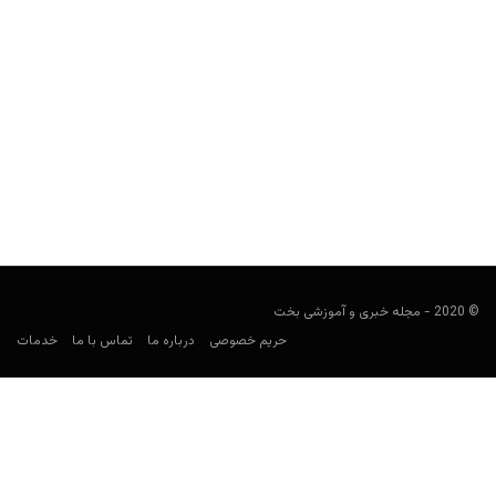
راهنمای پیش بینی لیگ صربستان
فوتبالی
جولای 30, 2023
راهنمای لیگ صربستان، راهنمای جامعی از لیگ فوتبال در این کشور و
باشگاه هایی مثل ستاره سرخ، پارتیزان بلگراد...
© 2020 - مجله خبری و آموزشی بخت
حریم خصوصی
درباره ما
تماس با ما
خدمات