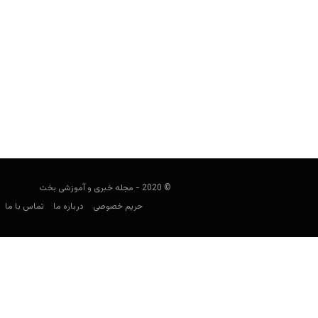
شرط بندی سنگ کاغذ قیچی
فوتبالی
آوریل 4, 2020
در روزهای کرونا در نبود لیگ های ب
© 2020 - مجله خبری و آموزشی بخت
حریم خصوصی
درباره ما
تماس با ما