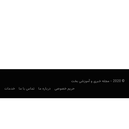
پیش بینی فوتبال؛ سویا و رئال بتیس
فوتبالی
ژوئن 11, 2020
سرانجام بازی های لالیگا با دربی شهر سویل بین سویا و رئال بتیس
آغاز می شود که این خبر...
© 2020 - مجله خبری و آموزشی بخت
حریم خصوصی
درباره ما
تماس با ما
خدمات