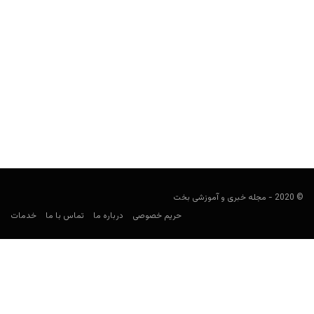
شرطبندی ارزشمند: راهنمای کامل برای شروع
user0021
ژوئن 30, 2023
شرطبندی ارزشمند یکی از سه استراتژی شرطبندی ورزشی آنلاین است
که ثابت شده است در ایجاد سود موثر است....
© 2020 - مجله خبری و آموزشی بخت
حریم خصوصی
درباره ما
تماس با ما
خدمات