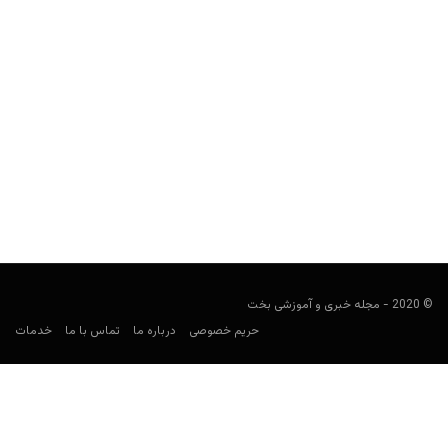
راهنمای جامع شرط بندی بازی ایپکس لجندز (Apex
Legends) در سال 2022
user0021
جولای 14, 2022
در این مقاله با 0 تا 100 شرطبندی بازی محبوب ایپکس لجندز آشنا
خواهید شد و تمامی آنچه برای...
© 2020 - مجله خبری و آموزشی بخت
حریم خصوصی
درباره ما
تماس با ما
خدمات