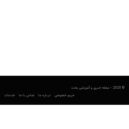
راهنمای جامع شرط بندی بازی ایپکس لجندز (Apex
Legends) در سال 2022
user0021
جولای 14, 2022
در این مقاله با 0 تا 100 شرطبندی بازی محبوب ایپکس لجندز آشنا
خواهید شد و تمامی آنچه برای...
© 2020 - مجله خبری و آموزشی بخت
حریم خصوصی
درباره ما
تماس با ما
خدمات