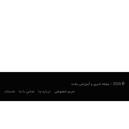
بزرگترین تورنومنت‌ها برای شرطبندی در تنیس کدامند؟ + 8
رویداد برتر پیشنهادی
user0021
فوریه 1, 2022
اگر علاقمند به شرطبندی بر روی مسابقات تنیس باشید، رویداد های
مختلفی پیش‌ روی شماست اما کدام یک را...
© 2020 - مجله خبری و آموزشی بخت
حریم خصوصی
درباره ما
تماس با ما
خدمات