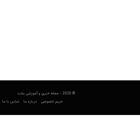
چگونه روی سیاست و سیاست‌مداران 
user0021
فوریه 13, 2022
شرط بندی روی سیاست موضوعی است که 
پیچید
© 2020 - مجله خبری و آموزشی بخت
حریم خصوصی
درباره ما
تماس با ما