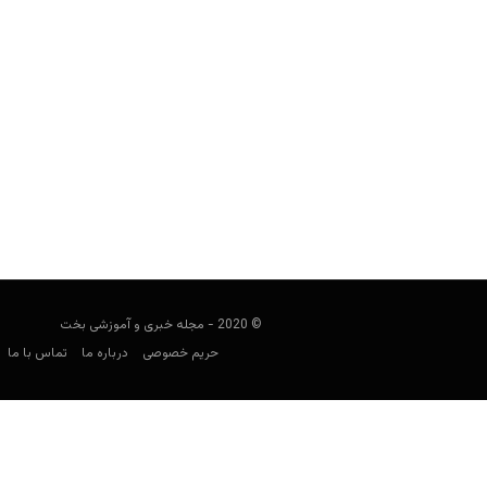
چگونه روی سیاست و سیاست‌مداران 
user0021
فوریه 13, 2022
شرط بندی روی سیاست موضوعی است که 
پیچید
© 2020 - مجله خبری و آموزشی بخت
حریم خصوصی
درباره ما
تماس با ما