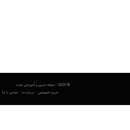
لیست کشورها بر اساس بالاترین سران
user15
فوریه 9, 2020
اگر به دنبال راه اندازی کسب و کاری م
© 2020 - مجله خبری و آموزشی بخت
حریم خصوصی
درباره ما
تماس با ما