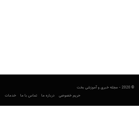
شرط بندی آنلاین در افغانستان + معرفی بهترین سایت‌ها
user41
دسامبر 14, 2023
قمار آنلاین در افغانستان طی سالیان اخیر همزمان با رشد سایت‌های
شرط بندی در ایران، از محبوبیت قابل توجهی...
© 2020 - مجله خبری و آموزشی بخت
حریم خصوصی
درباره ما
تماس با ما
خدمات