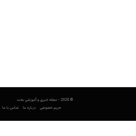
استراتژی شرط بندی فوتبال: یانکی بت (Yankee Bet
فوتبالی
آگوست 9, 2020
در ادامه بررسی بحث استراتژی شرط بندی
© 2020 - مجله خبری و آموزشی بخت
حریم خصوصی
درباره ما
تماس با ما