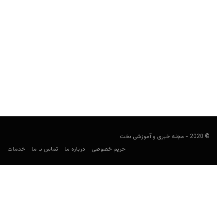
راهنمای پیش بینی لیگ عمان
فوتبالی
ژانویه 15, 2021
راهنمای لیگ عمان، نگاهی به فوتبال در این کشور و تیم های مشهوری
مثل ظفار، السیب، العمان، فنجا، العروبه...
© 2020 - مجله خبری و آموزشی بخت
حریم خصوصی
درباره ما
تماس با ما
خدمات