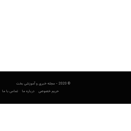
راهنمای پیش بینی لیگ کویت
فوتبالی
ژانویه 15, 2021
راهنمای لیگ کویت، نگاهی به وضعیت 
همچون الکویت، السا
© 2020 - مجله خبری و آموزشی بخت
حریم خصوصی
درباره ما
تماس با ما