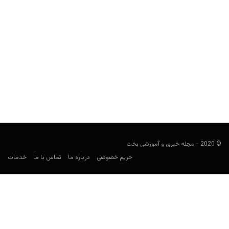
احتمالات برنده توپ طلا 2023؛ لیونل مسی یا هالند
user41
ژوئن 26, 2023
با پایان فصل باشگاهی اروپا، بنگاه‌های شرط‌بندی علاقه زیادی به
ضرایب توپ طلا (Ballon d’Or) ۲۰۲۳ نشان می‌دهند.
© 2020 - مجله خبری و آموزشی بخت
حریم خصوصی
درباره ما
تماس با ما
خدمات