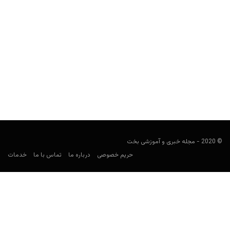
مقایسه و بررسی انواع ضرایب شرط بندی
مجید جان‌ملکی
فوریه 1, 2020
به طور کل، شش سبک ضریب برای شرط بندی وجود دارد که سه مورد
از آنها به طور گسترده...
© 2020 - مجله خبری و آموزشی بخت
حریم خصوصی
درباره ما
تماس با ما
خدمات