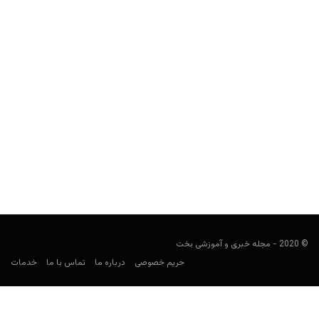
حسین انسان در رده ششم موفق‌ترین پوکربازهای سال 2019
جهان قرار گرفته است
مجید جان‌ملکی
سپتامبر 6, 2019
سراغ لیست موفق‌ترین پوکربازهای ایرانی سال اخیر میلادی رفته‌ایم و با
چند نام جوان موفق روبرو شده‌ایم.
© 2020 - مجله خبری و آموزشی بخت
حریم خصوصی
درباره ما
تماس با ما
خدمات