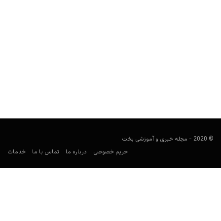
پیلار روبیو؛ زن سرخیو راموس، بیوگرافی، ازدواج و آخرین اخبار
کارشناس فوتبال
ژانویه 29, 2025
مطلب بیوگرافی پیلار روبیو زن راموس به بررسی زندگی‌نامه، دوران
حرفه‌ای، ازدواج و آخرین اخبار نماد مد اساپنیایی می‌پردازد.
© 2020 - مجله خبری و آموزشی بخت
حریم خصوصی
درباره ما
تماس با ما
خدمات