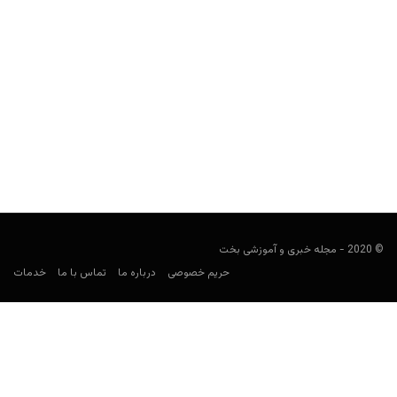
راهنمای کامل شرط بندی بازی فری فایر (Free Fire)
user0021
نوامبر 19, 2022
فری فایر (Free Fire) یک بازی محبوب است که در این مقاله به آموزش
کامل شرطبندی روی این بازی...
© 2020 - مجله خبری و آموزشی بخت
حریم خصوصی
درباره ما
تماس با ما
خدمات