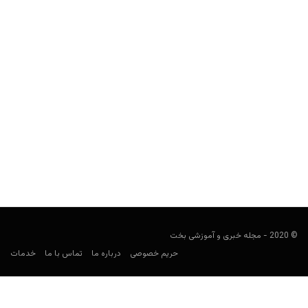
آشنایی با کازینو تاج محل ترامپ؛ کازینویی که 5 بار ورشکست
شد
مجید جان‌ملکی
اکتبر 26, 2019
صحبت از کازینویی 1.2 میلیارد دلاری است که ترامپ آن را با 50 میلیون
دلار به فروش رساند.
© 2020 - مجله خبری و آموزشی بخت
حریم خصوصی
درباره ما
تماس با ما
خدمات