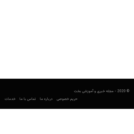
آیا قمار در ایتالیا قانونی است؟ راهنمای کامل قوانین و
مجوزهای قمار آنلاین
کارشناس فوتبال
نوامبر 7, 2025
همه چیز دربارهٔ قمار آنلاین در ایتالیا؛ با مجوزهای ADM، قوانین
شرط‌بندی، ممنوعیت تبلیغات شرط‌بندی در ایتالیا در سال...
© 2020 - مجله خبری و آموزشی بخت
حریم خصوصی
درباره ما
تماس با ما
خدمات