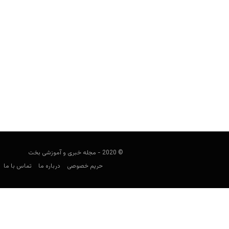
چطور سنگاپور طی یک دهه به غول شرط
مجید جان‌ملکی
می 13, 2020
مقدمه پیش از این در مطلبی که در خصو
© 2020 - مجله خبری و آموزشی بخت
حریم خصوصی
درباره ما
تماس با ما